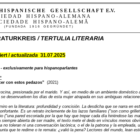
H I S P A N I S C H E
G E S E L
L
S C H A F
T E.V.
 I E D A D H I S P A N O - A L E M A N A
C I E D A D E H I S P A N O - A L E M Ã
( F U N D A D A 1 9 1 6 G E G R Ü N D E T )
RATURKREIS
/ TERTULIA LITERARIA
iert /
actualizada
31.07.2025
ia - exclusivamente para hispanoparlantes
*
er con estos pedazos”
(2021)
cocina, presionada por el marido. Y así, en medio de un ambiente doméstico a
, se desenvuelven los días de esta mujer atrapada en sus ambiguas relacione
ro en la literatura: profundidad y concisión. La desdicha que se narra en es
ortante. Es un retrato inclemente de los lazos familiares ("son como grillete
onio ("una pared escoriada por la que hay que trepar cada día hiriéndose las 
siempre abierta de ser madre, el texto mete el dedo en vínculos menos obvi
no toleran ni una conversación lacónica; o el de la patrona y la empleada, u
gunta que te redime o te remata: ¿valió la pena? Lectores del mundo, lean este 