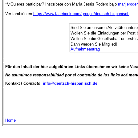
*/¿Quieres participar? Inscríbete con María Jesús Rodero bajo
marijerode
Ver también en
https://www.facebook.com/groups/deutsch.hispanisch
Sind Sie an unseren Aktivitäten intere
Wollen Sie die Einladungen per Pos
Wollen Sie die Gesellschaft unterstüt
Dann werden Sie Mitglied!
Aufnahmeantrag
Für den Inhalt der hier aufgeführten Links übernehmen wir keine Ver
No asumimos responsabilidad por el contenido de los
links
acá menc
Kontakt
/
Contacto
:
info@deutsch-hispanisch.de
Home