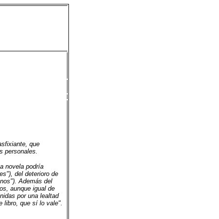
sfixiante, que
s personales.
ta novela podría
s"), del deterioro de
manos"). Además del
os, aunque igual de
nidas por una lealtad
libro, que sí lo vale".