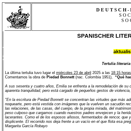
D E U T S C H - 
S O C
S O 
SPANISCHER LITE
aktualis
Tertulia literar
La última tertulia tuvo lugar el
miércoles 23 de abril
2025 a las
18:15 horas
Comentamos la obra de
Piedad
Bonnett
(
nac
. Colombia 1951
),
“
Qué hac
A sus sesenta y cuatro años, Emilia se enfrenta a la remodelación de su 
aparenta tranquilidad, pero está cargado de pequeños gestos de violencia
"En la escritura de Piedad
Bonnett
se concentran las virtudes que más admi
noquearte, pero está vestida con imágenes que la vuelven un sacudón reconf
las relaciones, de las casas, del cuerpo, de la propia mirada, del matrim
peso culposo que cargamos cuando nuestros padres envejecen y la herida 
lacerantes. Como el de los esposos añosos, fermentados de rencor, que ya 
displicente. El recorrido nos deja frente a un vacío en el que flota esa pre
Margarita García Robayo