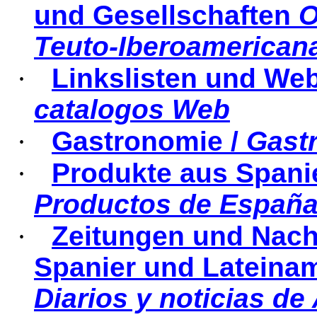
und Gesellschaften
O
Teuto-
Iberoamerican
·
Linkslisten und We
catalogos
Web
·
Gastronomie /
Gast
·
Produkte
aus
Spani
Productos de España
·
Zeitungen und Nach
Spanier und Lateinam
Diarios y
noticias
de 