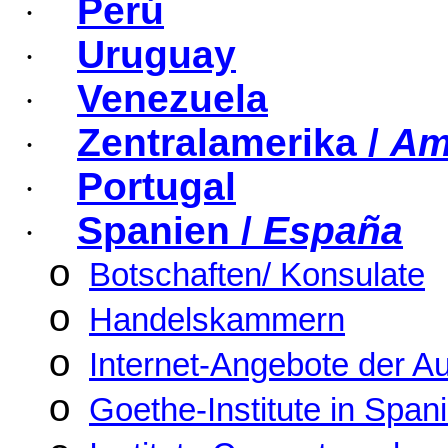
Perú
·
Uruguay
·
Venezuela
·
Zentralamerika /
Am
·
Portugal
·
Spanien /
España
·
o
Botschaften/ Konsulate
o
Handelskammern
o
Internet-Angebote der A
o
Goethe-Institute in Span