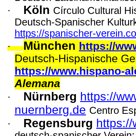
Köln
·
Círculo
Cultural H
Deutsch-Spanischer Kultur
https://spanischer-verein.c
München
https://ww
·
Deutsch-Hispanische Ges
https://www.hispano-a
Alemana
Nürnberg
https://ww
·
nuernberg.de
Centro Es
Regensburg
https:/
·
deutsch-spanischer Verein: 