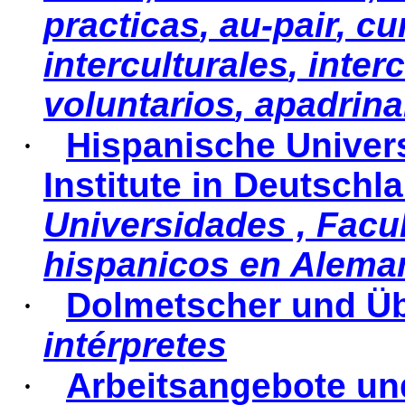
practicas
,
au-pair
,
cu
interculturales
,
inter
voluntarios
,
apadrin
·
Hispanische Univers
Institute in Deutschl
Universidades
,
Facu
hispanicos
en Alema
·
Dolmetscher und Üb
intérpretes
·
Arbeitsangebote un