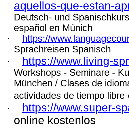
aquellos-que-estan-a
Deutsch-
und
Spanischkur
español en Múnich
·
https://www.languagecou
Sprachreisen Spanisch
https://www.living-s
·
Workshops - Seminare - Kult
München /
Clases
de
idiom
actividades
de
tiempo
libre
https://www.super-sp
·
online kostenlos