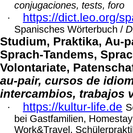
conjugaciones
,
tests
,
foro
https://dict.leo.org/
·
Spanisches Wörterbuch /
D
Studium, Praktika,
Au-p
Sprach-Tandems, Sprac
Volontariate, Patenscha
au-pair
,
cursos
de
idio
intercambios
,
trabajos
https://kultur-life.de
·
S
bei Gastfamilien,
Homestay
Work&Travel
, Schülerprakt