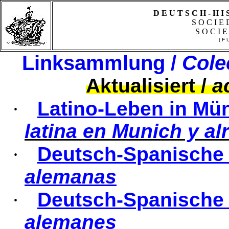
D E U T S C H - H I 
S O C I E 
S O C I E
( F
Linksammlung
/
Cole
Aktualisiert
/
a
·
Latino-Leben in M
latina
en Munich y
al
·
Deutsch-Spanische T
alemanas
·
Deutsch-Spanische 
alemanes