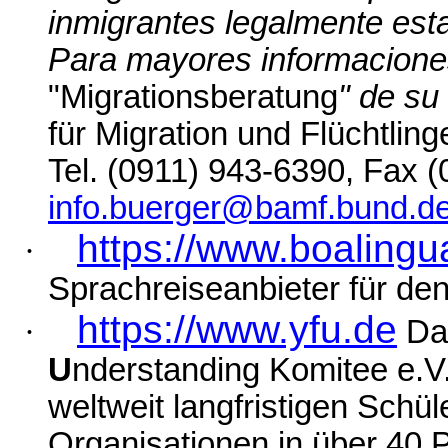
inmigrantes legalmente esta
Para mayores informaciones 
"
Migrationsberatung
" de su
für
Migration
und
Flüchtling
Tel.
(0911) 943-6390, Fax (
info.buerger@bamf.bund.d
https://www.boalingu
·
Sprachreiseanbieter für d
https://www.yfu.de
·
Da
U
nderstanding Komitee e.V.
weltweit langfristigen Sch
Organisationen in über 40 