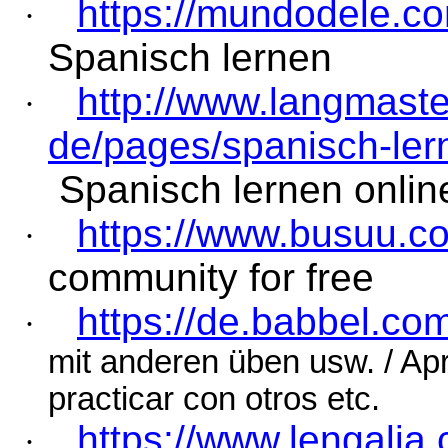
https://mundodele.c
·
Spanisch lernen
http://www.langmast
·
de/pages/spanisch-ler
Spanisch lernen onlin
https://www.busuu.c
·
community for free
https://de.babbel.co
·
mit
anderen
üben
usw
. /
Ap
practicar
con
otros
etc.
https://www.lengalia
·